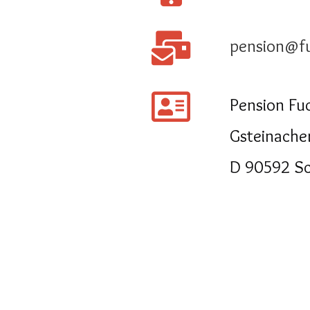
pension@f
Pension Fu
Gsteinache
D 90592 S