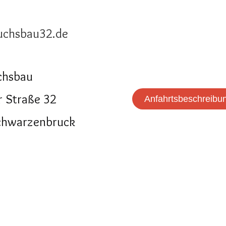
uchsbau32.de
chsbau
r Straße 32
Anfahrtsbeschreibu
chwarzenbruck